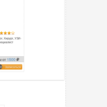
г, Хирург, УЗИ-
пециалист
м от
1500
Записаться