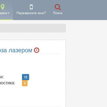
евск
Перезвоните мне?
Поиск
оза лазером
и:
12
ностика:
3