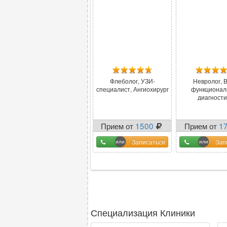
Флеболог, УЗИ-
Невролог, 
специалист, Ангиохирург
функционал
диагности
Прием от
1500
Прием от
1
Записаться
Зап
Специализация Клиники