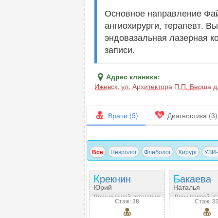
Основное направление Фай
ангиохирурги, терапевт. В
эндовазальная лазерная к
записи.
Адрес клиники:
Ижевск
,
ул. Архитектора П.П. Берша д
Врачи (5)
Диагностика (3)
Все
Невролог
Флеболог
Хирург
УЗИ-
Крекнин
Бакаева
Юрий
Наталья
Владимирович
Александров
Врач высшей категории
Врач первой ка
Стаж: 38
Стаж: 3