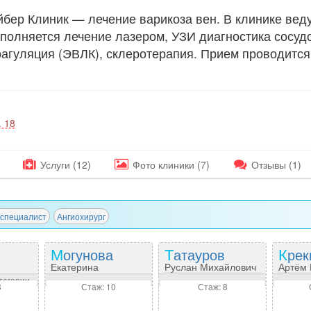
бер Клиник — лечение варикоза вен. В клинике вед
ыполняется лечение лазером, УЗИ диагностика сосуд
оагуляция (ЭВЛК), склеротерапия. Прием проводится
. 18
Услуги (12)
Фото
клиники
(7)
Отзывы
(1)
специалист
Ангиохирург
Могунова
Татауров
Кре
Екатерина
Руслан Михайлович
Артём
на
Александровна
тегории
3
Стаж: 10
Стаж: 8