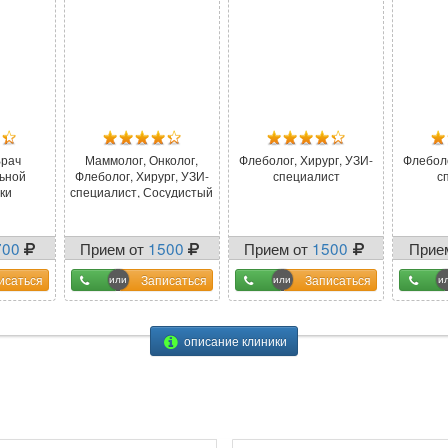
Врач
Маммолог, Онколог,
Флеболог, Хирург, УЗИ-
Флеболо
ьной
Флеболог, Хирург, УЗИ-
специалист
с
ки
специалист, Сосудистый
хирург, ...
700
Прием от
1500
Прием от
1500
Прие
исаться
Записаться
Записаться
описание клиники