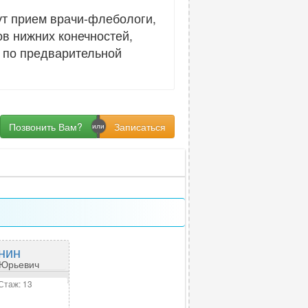
ут прием врачи-флебологи,
ов нижних конечностей,
 по предварительной
Позвонить Вам?
книн
 Юрьевич
Стаж: 13