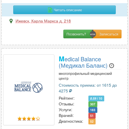
Читать описание
Ижевск
,
Карла Маркса д. 218
Позвонить?
M
edical Balance
(Медикал Баланс)
многопрофильный медицинский
центр
Стоимость приема: от 1615 до
4275
Рейтинг:
8.59
/ 10
Отзывы:
307
Услуги:
183
Врачей:
51
Диагностика:
52