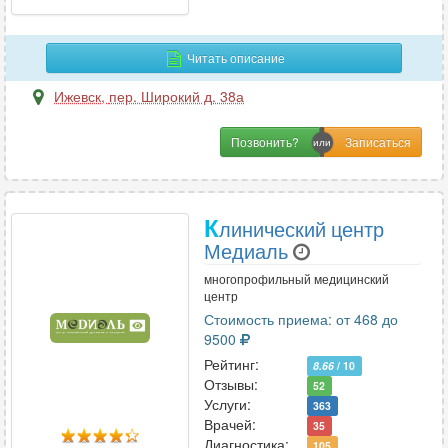
Читать описание
Ижевск
,
пер. Широкий д. 38а
Позвонить?
К
линический центр
Медиаль
многопрофильный медицинский
центр
Стоимость приема: от 468 до
9500
Рейтинг:
8.66
/ 10
Отзывы:
52
Услуги:
363
Врачей:
35
Диагностика:
105