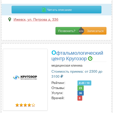
Читать описание
Ижевск
,
ул. Петрова д. 33б
Позвонить?
О
фтальмологический
центр Кругозор
медицинская клиника
Стоимость приема: от 2300 до
3100
Рейтинг:
8.45
/ 10
Отзывы:
23
Услуги:
36
Врачей:
8