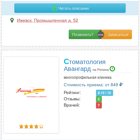
Читать описание
Ижевск
,
Промышленная д. 52
Позвонить?
С
томатология
Авангард
на Репина
многопрофильная клиника
Стоимость приема: от 849
Рейтинг:
8.15
/ 10
Отзывы:
5
Врачей:
7