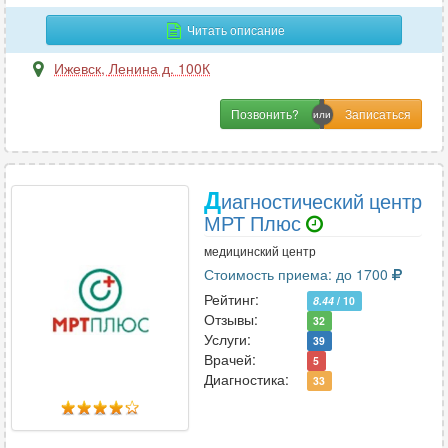
Читать описание
Ижевск
,
Ленина д. 100К
Позвонить?
Д
иагностический центр
МРТ Плюс
медицинский центр
Стоимость приема: до 1700
Рейтинг:
8.44
/ 10
Отзывы:
32
Услуги:
39
Врачей:
5
Диагностика:
33