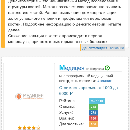
Денситометрия – это неинвазивный метод исследования
структуры костей. Метод позволяет своевременно выявить
патологию костей. Раннее выявление деминерализации -
залог успешного лечения и профилактики переломов
костей. Подробнее информацию о денситометрии читайте
далее.
Снижение кальция в костях происходит в период
менопаузы, при некоторых гормональных болезнях.
Денситометрия
- описание
М
едицея
на Широком
многопрофильный медицинский
центр, сеть состоит из
4 клиник
Стоимость приема: от 1000 до
6000
Рейтинг:
8.61
/ 10
Отзывы:
748
Услуги:
278
Врачей:
150
Диагностика:
106