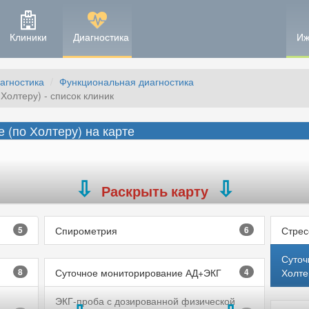
Клиники
Диагностика
Иж
агностика
Функциональная диагностика
Холтеру) - список клиник
 (по Холтеру) на карте
Раскрыть карту
5
Спирометрия
6
Стрес
Суточ
8
Суточное мониторирование АД+ЭКГ
4
Холте
ЭКГ-проба с дозированной физической