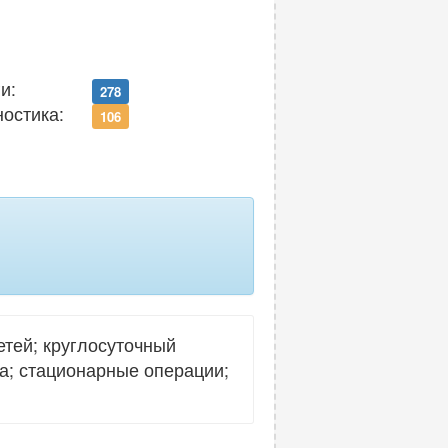
и:
278
ностика:
106
тей; круглосуточный
ка; стационарные операции;