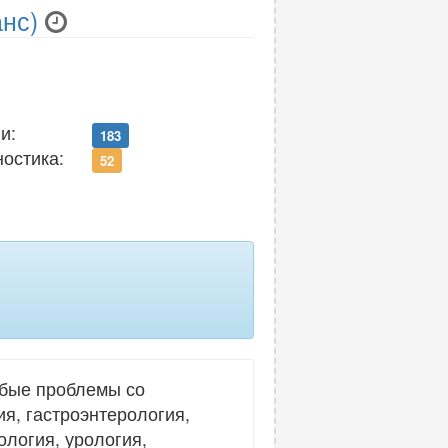
анс)
и:
183
ностика:
52
юбые проблемы со
я, гастроэнтерология,
ология, урология,