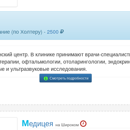
ние (по Холтеру) -
2500
кий центр. В клинике принимают врачи-специалисты
 терапии, офтальмологии, отоларингологии, эндокрин
е и ультразвуковые исследования.
Смотреть подробности
М
едицея
на Широком