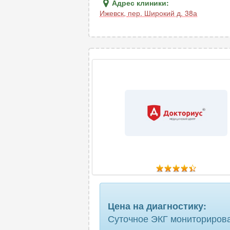
Адрес клиники:
Ижевск
,
пер. Широкий д. 38а
Цена на диагностику:
Суточное ЭКГ мониторирова