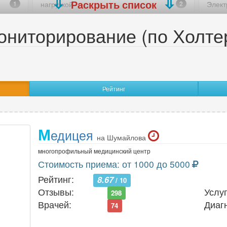
Раскрыть список
1
нагрузкой
2
Элект
ромиография (ЭНМГ)
1
Электроэнцефалография (ЭЭ
ониторирование (по Холте
Рейтинг
М
едицея
на Шумайлова
многопрофильный медицинский центр
Стоимость приема: от 1000 до 5000
Рейтинг:
8.67
/ 10
Отзывы:
Услуг
298
Врачей:
Диаг
74