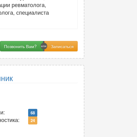
ации ревматолога,
олога, специалиста
Позвонить Вам?
иник
и:
68
ностика:
24