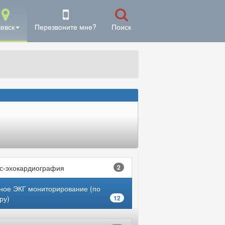
евск
Перезвоните мне?
Поиск
с-эхокардиография
2
ное ЭКГ мониторирование (по
ру)
12