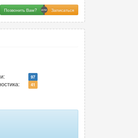
Позвонить Вам?
и:
97
ностика:
41