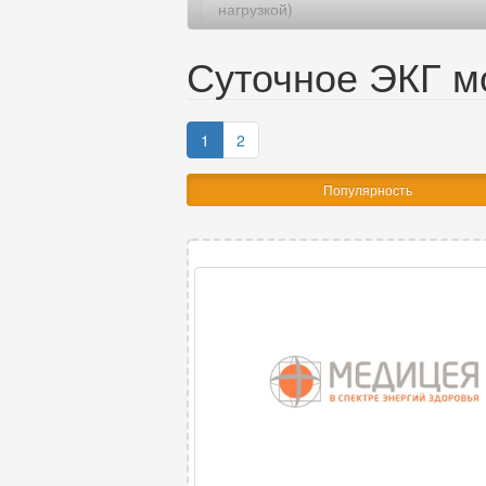
нагрузкой)
Электроней
Суточное ЭКГ м
1
2
Популярность