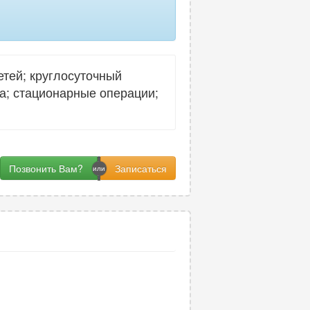
ов шеи
11
го отдела позвоночника
7
тей; круглосуточный
ография щитовидной железы
2
ка; стационарные операции;
Позвонить Вам?