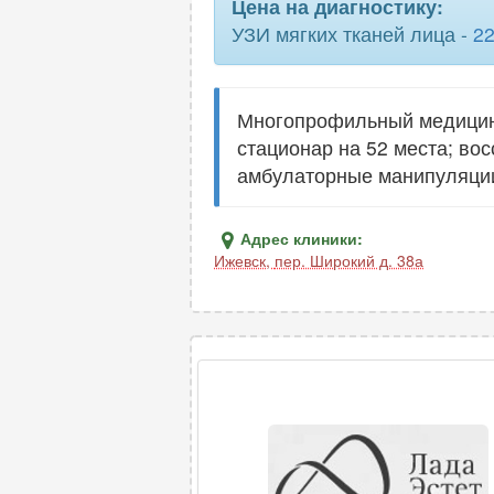
Цена на диагностику:
УЗИ мягких тканей лица -
2
слюнной железы
тазобедренных суставов
Многопрофильный медицинск
щитовидной железы
стационар на 52 места; во
амбулаторные манипуляции
Адрес клиники:
Ижевск
,
пер. Широкий д. 38а