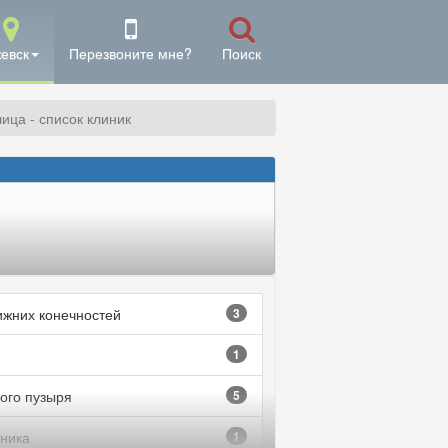
евск
Перезвоните мне?
Поиск
лица - список клиник
ижних конечностей
3
1
ого пузыря
5
ника
1