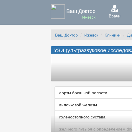
Ваш Доктор
Врачи
Ижевск
Ваш Доктор
Ижевск
Клиники
Ди
УЗИ (ультразвуковое исследова
аорты брюшной полости
вилочковой железы
голеностопного сустава
желчного пузыря с определением ф