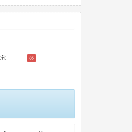
ей:
85