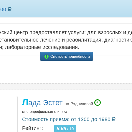
20
200
19
сосудов нижних конечностей
1
сосуд
15
толстого кишечника
4
шейно
ий центр предоставляет услуги: для взрослых и де
20
эластография печени
12
эласт
сстановительное лечение и реабилитация; диагности
; лабораторные исследования.
Смотреть подробности
Л
ада Эстет
на Родниковой
многопрофильная клиника
Стоимость приема: от 1200 до 1980
Рейтинг:
8.66
/ 10