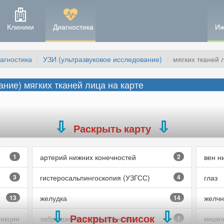
Клиники
Диагностика
Иж
агностика
УЗИ (ультразвуковое исследование)
мягких тканей 
ние) мягких тканей лица на карте
Раскрыть карту
1
артерий нижних конечностей
2
вен н
3
гистеросальпингоскопия (УЗГСС)
4
глаз
13
желудка
14
желчн
Раскрыть список
ункции
забрюшинного пространства
1
кишеч