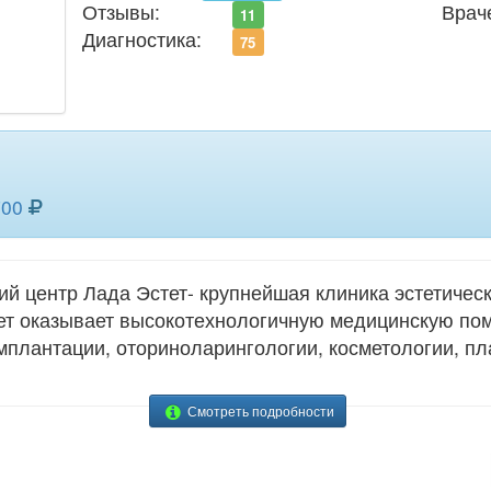
Отзывы:
Врач
11
Диагностика:
75
700
й центр Лада Эстет- крупнейшая клиника эстетичес
ет оказывает высокотехнологичную медицинскую пом
мплантации, оториноларингологии, косметологии, пл
Смотреть подробности