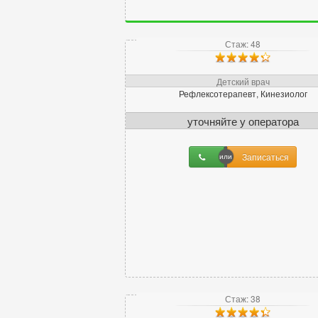
Генетик
1
Гепатолог
1
Стаж: 48
Гериатр (геронтолог)
1
Гинеколог
75
Детский врач
Гирудотерапевт
4
Рефлексотерапевт, Кинезиолог
Гнатолог
6
уточняйте
у оператора
Д
Записаться
Дерматовенеролог
18
Дерматолог
22
Диетолог
2
Стаж: 38