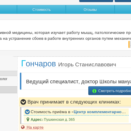
Кардиолог
23
Стоимость
Отзывы
Кинезиолог
3
П
Колопроктолог
14
Косметолог
Педиатр
23
26
тивной медицины, которая изучает работу мышц, патологические п
Косметолог-дерматолог
Пластический хирург
6
10
 на устранение сбоев в работе внутренних органов путем механич
Проктолог
16
Психиатр
11
Л
Г
ончаров
Психиатр-нарколог
1
Игорь Станиславович
Лазерный хирург
2
Психолог
1
Логопед
1
Психотерапевт
7
олог
Ведущий специалист, доктор Школы ману
ЛОР (отоларинголог)
31
Пульмонолог
10
Смотреть подробн
Врач принимает в следующих клиниках:
М
Р
Стоимость приёма в «
Центр комплементарной медицины Экомед
Маммолог
16
Реабилитолог
3
Пушкинская д. 365
Адрес:
Мануальный терапевт
15
Реаниматолог
19
На карте
Массажист
6
Ревматолог
10