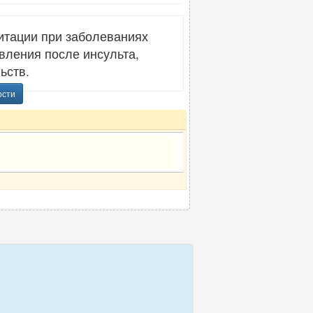
итации при заболеваниях
вления после инсульта,
ьств.
ости