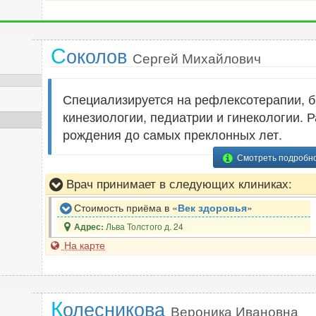
Рентгенолог
12
Репродуктолог (ЭКО)
5
Н
С
околов
Рефлексотерапевт
8
Сергей Михайлович
Нарколог
2
Невролог
47
Специализируется на рефлексотерапии, 
Нейропсихолог
С
1
кинезиологии, педиатрии и гинекологии. Р
Нейрохирург
4
Сексолог
2
рождения до самых преклонных лет.
Неонатолог
3
Сомнолог
3
Смотреть подробн
Нефролог
5
Стоматолог
166
Нутрициолог
1
Врач принимает в следующих клиниках:
Сурдолог
6
Стоимость приёма в «
Век здоровья
»
Льва Толстого д. 24
Адрес:
На карте
К
олесникова
Вероника Ивановна