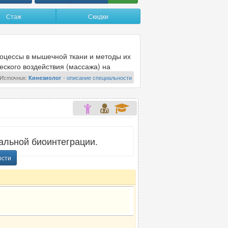
Стаж
Скидки
У
УЗИ-специалист
74
Уролог
25
роцессы в мышечной ткани и методы их
Уролог-андролог
12
еского воздействия (массажа) на
Источник:
Кинезиолог
- описание специальности
Ф
Физиотерапевт
3
Флеболог
20
альной биоинтеграции.
Фониатр
2
ости
Х
»
Хирург
42
Хирург-ортопед
1