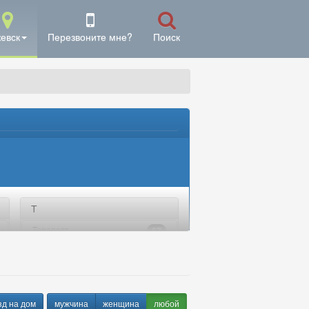
евск
Перезвоните мне?
Поиск
Т
Терапевт
67
Травматолог
19
Травматолог-ортопед
19
Трихолог
5
д на дом
мужчина
женщина
любой