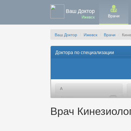
Ваш Доктор
Врачи
Ижевск
Ваш Доктор
Ижевск
Врачи
Кине
Доктора по специализации
А
Акушер
33
Акушер-гинеколог
Врач Кинезиоло
18
Аллерголог
8
Ангиохирург
9
Андролог
10