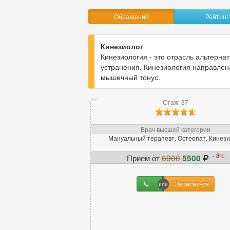
Анестезиолог
20
Обращений
Рейтинг
Анестезиолог-реаниматолог
24
Аритмолог
2
Кинезиолог
Кинезиология - это отрасль альтерна
устранения. Кинезиология направлена
В
мышечный тонус.
Венеролог
12
Стаж: 37
Вертебролог
9
Врач ЛФК
5
Врач высшей категории
Врач МРТ
1
Мануальный терапевт, Остеопат, Кинези
Врач функциональной
диагностики
10
-
8
%
Прием от
6000
5500
Записаться
Г
Гастроэнтеролог
31
Гематолог
3