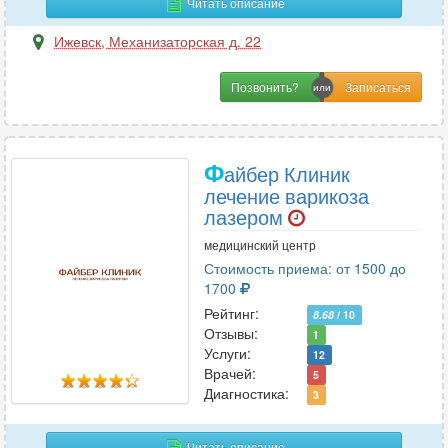
Читать описание
Эндокринология
10
Ижевск
,
Механизаторская д. 22
Эндоскопия
9
Эпилептология
1
Позвонить?
Ф
айбер Клиник
лечение варикоза
лазером
медицинский центр
Стоимость приема: от 1500 до
1700
Рейтинг:
8.68
/ 10
Отзывы:
1
Услуги:
12
Врачей:
5
Диагностика:
3
Читать описание