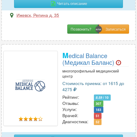
Читать описание
Т
Ижевск
,
Репина д. 35
Терапия
21
Травматология
6
Позвонить?
Травматология-ортопедия
6
Трихология
3
M
edical Balance
(Медикал Баланс)
У
многопрофильный медицинский
УЗИ
центр
20
Стоимость приема: от 1615 до
Урология
12
4275
Урология-андрология
4
Рейтинг:
8.59
/ 10
Отзывы:
307
Услуги:
183
Ф
Врачей:
51
Диагностика:
52
Физиотерапия
2
Флебология
10