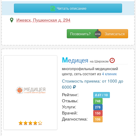
Инфекционные болезни
5
Читать описание
Ижевск
,
Пушкинская д. 294
К
Позвонить?
Кардиология
15
Кинезиология
3
Колопроктология
7
М
едицея
Косметология
3
на Широком
Косметология-дерматология
1
многопрофильный медицинский
центр, сеть состоит из
4 клиник
Стоимость приема: от 1000 до
6000
Л
Рейтинг:
8.61
/ 10
Лазерная хирургия
1
Отзывы:
748
Услуги:
Лечебная физкультура
4
278
Врачей:
150
Логопедия
1
Диагностика:
106