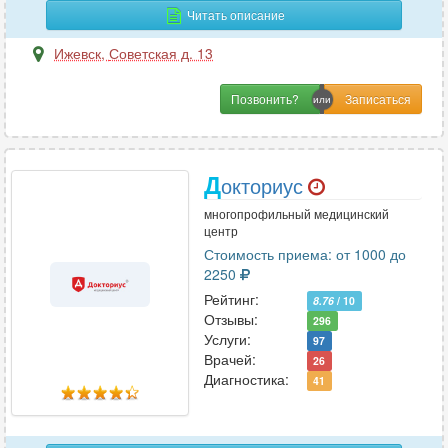
Читать описание
Ижевск
,
Советская д. 13
Р
Реабилитация
1
Позвонить?
Реаниматология
6
Ревматология
6
Рентгенология
6
Д
окториус
Репродуктология
3
многопрофильный медицинский
Рефлексотерапия
6
центр
Стоимость приема: от 1000 до
2250
С
Рейтинг:
8.76
/ 10
Отзывы:
296
Сексология
1
Услуги:
97
Сомнология
2
Врачей:
26
Диагностика:
Стоматология
41
18
Сурдология
3