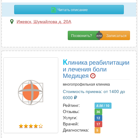
Гематология
1
Читать описание
Генетика
1
Гепатология
1
Ижевск
,
Шумайлова д. 20А
Гериатрия
1
Позвонить?
Гинекология
19
Гирудотерапия
3
Гнатология
4
К
линика реабилитации
и лечения боли
Медицея
Д
многопрофильная клиника
Дерматовенерология
7
Стоимость приема: от 1400 до
Дерматология
8
6000
Диетология
1
Рейтинг:
8.56
/ 10
Отзывы:
36
Услуги:
12
И
Врачей:
17
Диагностика:
5
Иммунология
2