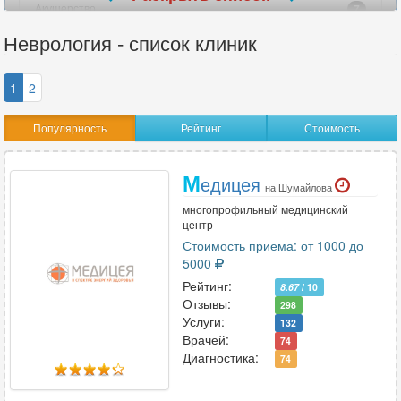
Акушерство
7
Акушерство-гинекология
10
Неврология - список клиник
Аллергология
4
Ангиохирургия
6
1
2
Андрология
5
Популярность
Рейтинг
Стоимость
Анестезиология
7
Анестезиология-реаниматология
10
М
Аритмология
2
едицея
на Шумайлова
многопрофильный медицинский
центр
В
Стоимость приема: от 1000 до
5000
Венерология
3
Рейтинг:
8.67
/ 10
Вертебрология
2
Отзывы:
298
Услуги:
132
Врачей:
74
Диагностика:
Г
74
Гастроэнтерология
13