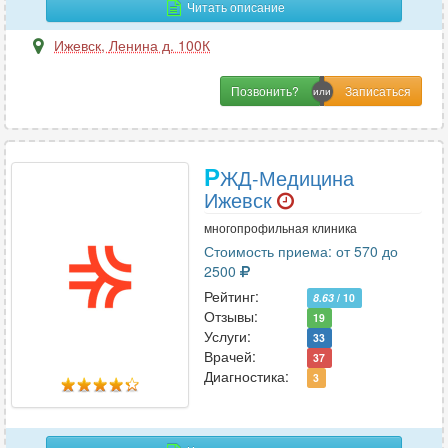
Читать описание
Фониатрия
2
Функциональная диагностика
6
Ижевск
,
Ленина д. 100К
Позвонить?
Х
Хирургия
11
Хирургия-ортопедия
Р
1
ЖД-Медицина
Ижевск
многопрофильная клиника
Ц
Стоимость приема: от 570 до
2500
Цефалгология
1
Рейтинг:
8.63
/ 10
Отзывы:
19
Услуги:
33
Ч
Врачей:
37
Челюстно-лицевая хирургия
Диагностика:
4
3
Э