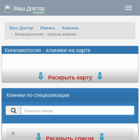
Ваш Доктор
Нави
Ижевск
Ваш Доктор
Ижевск
Клиники
Кинезиология - список клиник
Кинезиология - клиники на карте
Раскрыть карту
Клиники по специализации
Поиск
в
списке
А
Раскрыть список