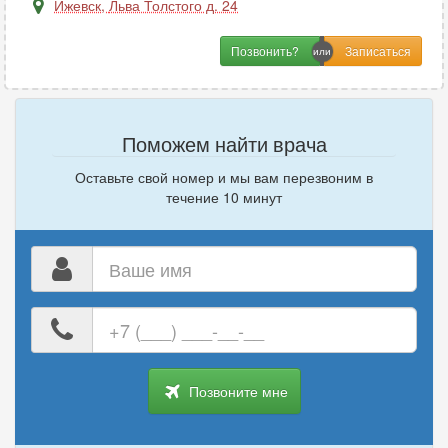
М
Ижевск
,
Льва Толстого д. 24
Маммология
8
Позвонить?
Мануальная терапия
10
Массаж
4
Поможем найти врача
Н
Оставьте свой номер и мы вам перезвоним в
Наркология
1
течение 10 минут
Неврология
18
Нейропсихология
1
Ваше
Нейрохирургия
2
имя
Нефрология
5
Ваш
Нутрициология
1
номер
телефона
Позвоните мне
О
Онкология
3