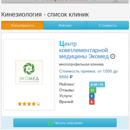
Акушерство
7
Акушерство-гинекология
10
Кинезиология - список клиник
Аллергология
4
Популярность
Рейтинг
Стоимость
Ангиохирургия
6
Андрология
5
Ц
Анестезиология
ентр
7
комплементарной
Анестезиология-реаниматология
10
медицины Экомед
Аритмология
2
многопрофильная клиника
Стоимость приема: от 1500 до
5500
В
Рейтинг:
8.48
/ 10
Венерология
3
Отзывы:
21
Вертебрология
Услуги:
2
9
Врачей:
6
Г
Читать описание
Гастроэнтерология
13