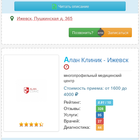
М
Читать описание
Маммология
8
Ижевск
,
Пушкинская д. 365
Мануальная терапия
10
Массаж
4
Позвонить?
Н
А
лан Клиник - Ижевск
Наркология
1
Неврология
18
многопрофильный медицинский
Нейропсихология
1
центр
Нейрохирургия
2
Стоимость приема: от 1600 до
Нефрология
4000
5
Рейтинг:
Нутрициология
1
8.91
/ 10
Отзывы:
328
Услуги:
95
Врачей:
27
О
Диагностика:
44
Онкология
3