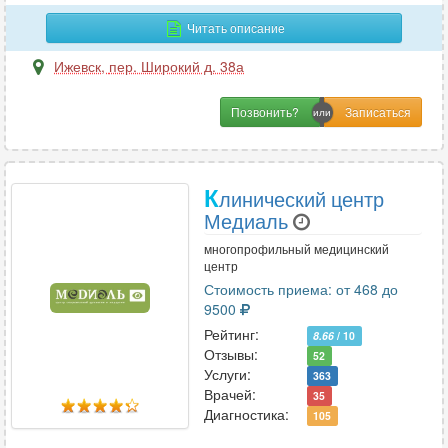
Гематология
1
Читать описание
Генетика
1
Гепатология
Ижевск
,
пер. Широкий д. 38а
1
Гериатрия
1
Позвонить?
Гинекология
19
Гирудотерапия
3
Гнатология
4
К
линический центр
Медиаль
Д
многопрофильный медицинский
центр
Дерматовенерология
7
Стоимость приема: от 468 до
Дерматология
8
9500
Диетология
1
Рейтинг:
8.66
/ 10
Отзывы:
52
Услуги:
363
Врачей:
35
И
Диагностика:
105
Иммунология
2