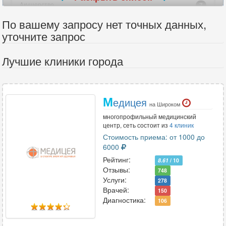
Акушерство
7
Акушерство-гинекология
10
По вашему запросу нет точных данных,
Аллергология
уточните запрос
4
Ангиохирургия
6
Лучшие клиники города
Андрология
5
Анестезиология
7
Анестезиология-реаниматология
10
М
едицея
Аритмология
2
на Широком
многопрофильный медицинский
центр, сеть состоит из
4 клиник
В
Стоимость приема: от 1000 до
6000
Венерология
3
Рейтинг:
8.61
/ 10
Вертебрология
2
Отзывы:
748
Услуги:
278
Врачей:
150
Диагностика:
Г
106
Гастроэнтерология
13