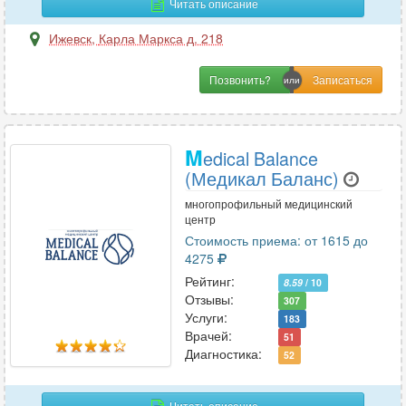
Читать описание
Фониатрия
2
Функциональная диагностика
6
Ижевск
,
Карла Маркса д. 218
Позвонить?
Х
Хирургия
11
M
Хирургия-ортопедия
edical Balance
1
(Медикал Баланс)
многопрофильный медицинский
Ц
центр
Стоимость приема: от 1615 до
Цефалгология
1
4275
Рейтинг:
8.59
/ 10
Отзывы:
307
Ч
Услуги:
183
Врачей:
51
Челюстно-лицевая хирургия
4
Диагностика:
52
Э
Читать описание