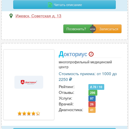
Онкология-маммология
2
Читать описание
Ортопедия
6
Ижевск
,
Советская д. 13
Остеопатия
2
Отоларингология
11
Позвонить?
Офтальмология
8
Д
окториус
П
многопрофильный медицинский
Педиатрия
8
центр
Пластическая хирургия
3
Стоимость приема: от 1000 до
Проктология
2250
8
Рейтинг:
Профпатология
1
8.76
/ 10
Отзывы:
296
Психиатрия
4
Услуги:
97
Психиатрия-наркология
1
Врачей:
26
Диагностика:
Психология
1
41
Психотерапия
5
Пульмонология
7