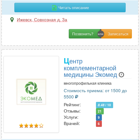
Инфекционные болезни
5
Читать описание
Ижевск
,
Совхозная д. 3а
К
Позвонить?
Кардиология
15
Кинезиология
3
Колопроктология
7
Ц
ентр
Косметология
3
комплементарной
Косметология-дерматология
1
медицины Экомед
многопрофильная клиника
Стоимость приема: от 1500 до
Л
5500
Лазерная хирургия
1
Рейтинг:
8.48
/ 10
Лечебная физкультура
Отзывы:
4
21
Услуги:
9
Логопедия
1
Врачей:
6