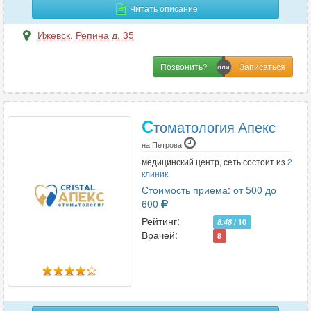
Читать описание
Ижевск
,
Репина д. 35
Р
Реабилитация
1
Позвонить?
Реаниматология
6
Ревматология
6
Рентгенология
6
С
томатология Апекс
Репродуктология
3
на Петрова
Рефлексотерапия
6
медицинский центр, сеть состоит из
2
клиник
Стоимость приема: от 500 до
600
С
Рейтинг:
8.48
/ 10
Сексология
1
Врачей:
8
Сомнология
2
Стоматология
18
Сурдология
3