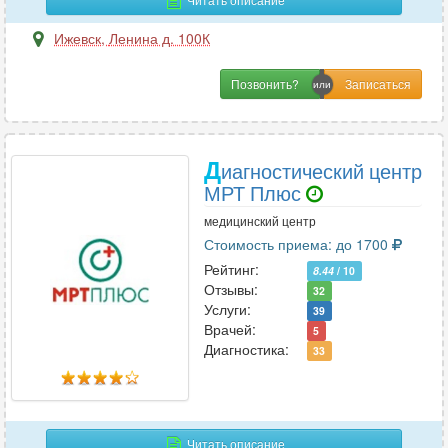
Эндокринология
10
Ижевск
,
Ленина д. 100К
Эндоскопия
9
Эпилептология
Позвонить?
1
Д
иагностический центр
МРТ Плюс
медицинский центр
Стоимость приема: до 1700
Рейтинг:
8.44
/ 10
Отзывы:
32
Услуги:
39
Врачей:
5
Диагностика:
33
Читать описание