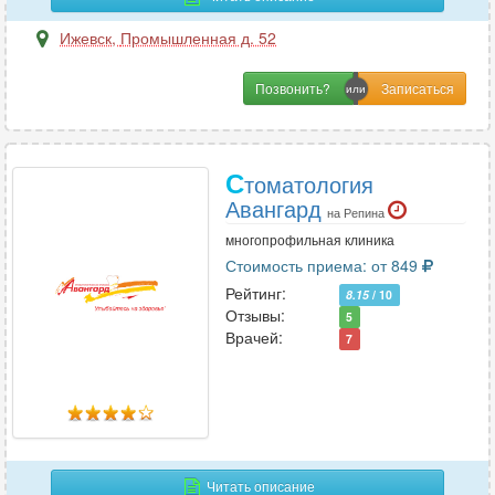
Ижевск
,
Промышленная д. 52
Позвонить?
С
томатология
Авангард
на Репина
многопрофильная клиника
Стоимость приема: от 849
Рейтинг:
8.15
/ 10
Отзывы:
5
Врачей:
7
Читать описание