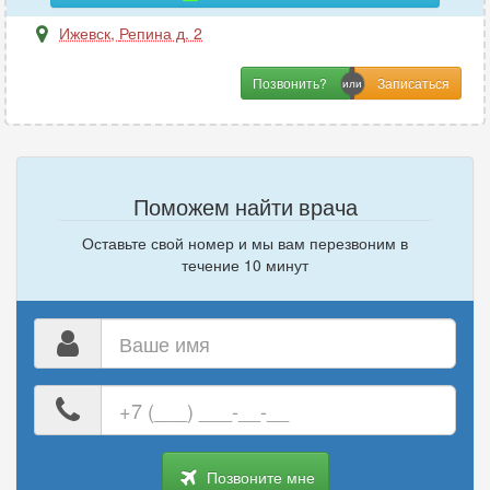
Ижевск
,
Репина д. 2
Позвонить?
Поможем найти врача
Оставьте свой номер и мы вам перезвоним в
течение 10 минут
Ваше
имя
Ваш
номер
телефона
Позвоните мне