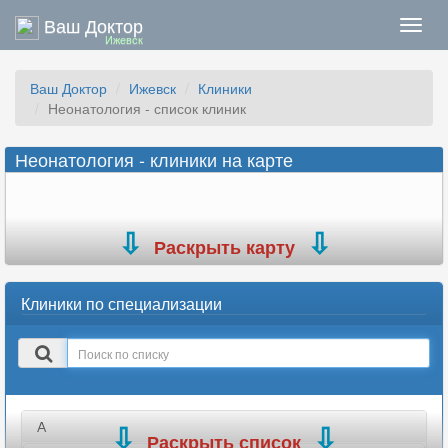
Ваш Доктор
Нави
Ижевск
Ваш Доктор
Ижевск
Клиники
Неонатология - список клиник
Неонатология - клиники на карте
Раскрыть карту
Клиники по специализации
Поиск
в
списке
А
Раскрыть список