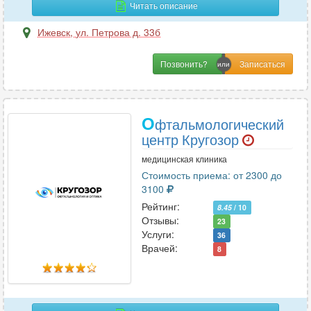
Читать описание
Т
Ижевск
,
ул. Петрова д. 33б
Терапия
21
Травматология
Позвонить?
6
Травматология-ортопедия
6
Трихология
3
О
фтальмологический
центр Кругозор
У
медицинская клиника
УЗИ
20
Стоимость приема: от 2300 до
3100
Урология
12
Рейтинг:
8.45
/ 10
Урология-андрология
4
Отзывы:
23
Услуги:
36
Врачей:
8
Ф
Физиотерапия
2
Флебология
10